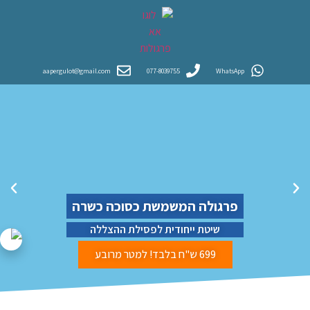
aapergulot@gmail.com
077-8039755
WhatsApp
פרגולה המשמשת כסוכה כשרה
שיטת ייחודית לפסילת ההצללה
699 ש"ח בלבד! למטר מרובע