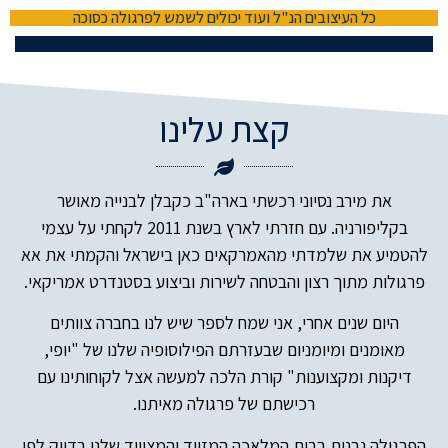
כל העיצובים הנ"ל ועוד יכולים לשמש לפרגולה כסוכה
קצת עלינו
את מירב נסיוני רכשתי בארה"ב כקבלן לבנייה מאושר
בקליפורניה. עם חזרתי לארץ בשנת 2011 לקחתי על עצמי
להטמיע את שלמדתי מהאמרקאים כאן בישראל והקמתי את אא
פרגולות מתוך רצון והבטחה לשירות וביצוע בסטנדרט אמריקאי.
היום שנים אחרי, אני שמח לספר שיש לנו בחברה צוותים
מאומנים ומיומניום שבעזרתם הפילוסופיה שלנו של "יופי,
דיקנות ומקצוענות" קורת הלכה למעשה אצל לקוחותינו עם
רכישתם של פרגולה מאיתנו.
הפרגולה נבנית בבית המלאכה המזווד והמצוייד שלנו בדיוק לפי