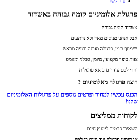
צור קשר
פרגולת אלומיניום קומה גבוהה באשדוד
אשדוד קומה גבוהה
תמונות
אבל אנחנו מנוסים מאד ולא נרתעים
טה
ספרות
**מנוף בזמן, פרגולה מוכנה ובנויה מראש
ת
צוות סופר מקצועי, מיומן, סבלני ומנומס
יפור
רגולת
והרי לכם עוד יום ב אא פרגולות
לומיניום
ומה
רוצה פרגולה
מאלומיניום ?
בוהה
הכנס עכשיו למחיר ופרטים נוספים על
פרגולות האלומיניום
אשדוד
שלנו!
לקוחות ממליצים
השאירו פרטים לייעוץ חינם
או הזמינו פרגולה עוד היום בטלפון