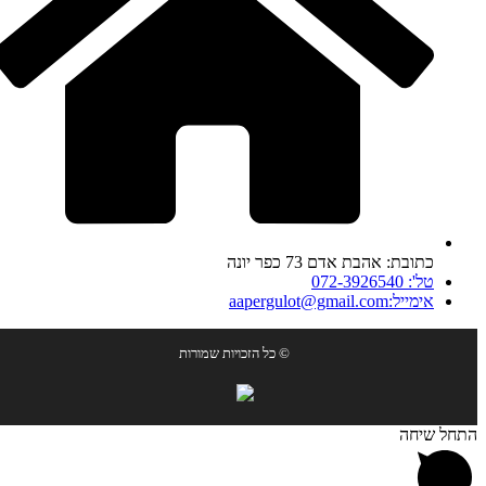
כתובת: אהבת אדם 73 כפר יונה
טל': 072-3926540
אימייל:aapergulot@gmail.com
© כל הזכויות שמורות
התחל שיחה