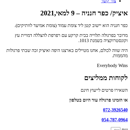
צור קשר
איציק/ כפר חנניה – 9 למאי,2021
כפר חנניה הוא יישוב קטן ליד צומת עמוד (צומת אמיעד לוותיקים).
תמונות
מדובר בפרגולה תלוייה בבית קרקע עם רפרפת להצללה דמויית עץ
טה
וקונסטרוקציה בשמנת 1013.
ספרות
ת
היה שווה לכולם, אחנו מטיילים בארצנו היפה ואיציק זכה שבתי פרגולות
מהממות.
יפור
יציק/
Everybody Wins
פר
נניה
לקוחות ממליצים
השאירו פרטים לייעוץ חינם
מאי,2021
או הזמינו פרגולה עוד היום בטלפון
072-3926540
054-787-0964
שם