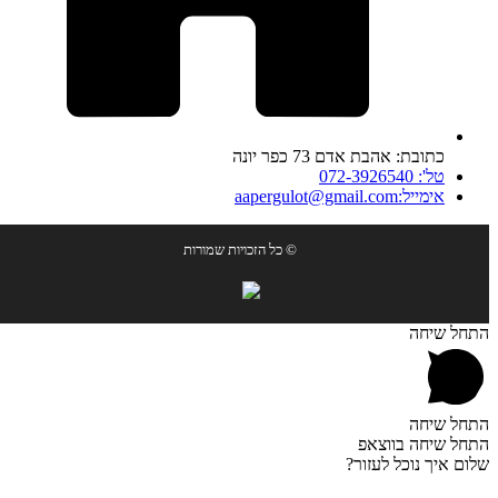
כתובת: אהבת אדם 73 כפר יונה
טל': 072-3926540
אימייל:aapergulot@gmail.com
© כל הזכויות שמורות
התחל שיחה
התחל שיחה
התחל שיחה בווצאפ
שלום איך נוכל לעזור?