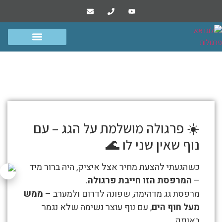
הפרוייקטים שלנו
סרטונים ומסרים
גדרות שערים ומחסנים
פרגולות אלומיניום
איציק תל אביב קומה גבוהה
התמונות
☀️ פרגולה מושלמת על הגג – עם
מטה
נוף שאין שני לו 🌊
מספרות
את
כשהגעתי להצעת מחיר אצל איציק, היה ברור מיד
סיפור
–
המרפסת הזו חייבת פרגולה
.
איציק
מרפסת גג מדהימה, שפונה לדרום ולמערב –
ממש
תל
מעל חוף הים
, עם נוף עוצר נשימה שלא נגמר
אביב
באופק.