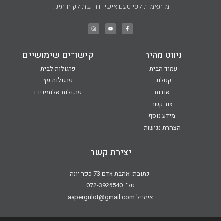
מותאמות לפי טעם אישי ודרישת לקוחותינו.
ניווט מהיר
קישורים שימושיים
עמוד הבית
פרגולות לבית
קטלוג
פרגולות עץ
אודות
פרגולות אלומיניום
צור קשר
מידע נוסף
הצהרת נגישות
יצירת קשר
כתובת: אהבת אדם 73 כפר יונה
טל': 072-3926540
אימייל:aapergulot@gmail.com