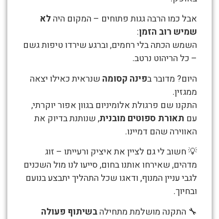
קומה
גבוהה
אבל כמו הרבה גגות פתוחים – המקום היה
לא
שמיש רוב הזמן
:
השמש הכתה בלי רחמים, וברגע שירדו טיפות גשם
– כל הריהוט נרטב.
היום? מדובר ב
פינה קסומה
שנראית כאילו יצאה
ממגזין.
התקנו שם פרגולת אלומיניום בגוון אפור יוקרתי,
עם
תאורת ספוטים מובנית
, שנותנת בדיוק את
האווירה שהם דמיינו.
💡 חשוב לי גם לציין את איציק ורעייתו – זוג
מדהים, שאירחו אותנו בחום, סייעו לנו מול השכנים
לגבי עניין המנוף, ודאגו שכל התהליך יתבצע בנועם
ובחיוך.
🔧 התקנה מושלמת מתחילה
בשיתוף פעולה