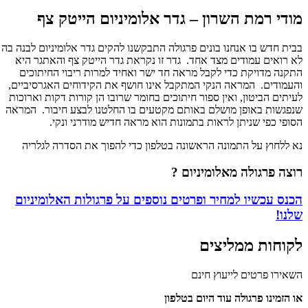
מודי רמת השרון – גדר אלומיניום הייטק צף
בבית חדש בו אנחנו בונים פרגולה התבקשנו להקים גדר אלומיניום לבנה בה
תמונות
לא רואים עמודים מצד אחד. גדר זו נקראת גדר הייטק צף והאתגר היא
התקנה מדויקת כדי לקבל מראה חד ישר ואחיד למרות ריבוי החיתוכים
טה
והעמודים. המראה הנקי המתקבל אינו חושף את הקידוחים האגרסיביים,
ספרות
לעיתים הביטון, ואין ספור חיתוכים בחומר שרובו הן קורות דקות וארוכות
ת
שנפגשות באופן מושלם באותם מקטעים בו החלטנו לבצע חיבור. המראה
יפור
הסופי כפי שניתן לראות בתמונות הוא מראה חדיש מודרני ונקי.
ודי
נא ללחוץ על התמונה הראשונה בטלפון כדי להפוך את הסדרה לגלריה
מת
שרון
רוצה פרגולה
מאלומיניום ?
דר
הכנס עכשיו למחיר ופרטים נוספים על
פרגולות האלומיניום
לומיניום
שלנו!
ייטק
ף
לקוחות ממליצים
השאירו פרטים לייעוץ חינם
או הזמינו פרגולה עוד היום בטלפון