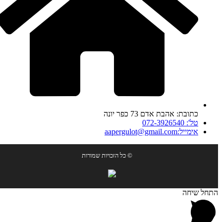
כתובת: אהבת אדם 73 כפר יונה
טל': 072-3926540
אימייל:aapergulot@gmail.com
© כל הזכויות שמורות
התחל שיחה