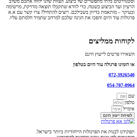
וסטנדרטים בלתי מתפשרים של ביצוע. הצוות שלנו ילווה אתכם משלב
הרעיון ועד הביצוע בשטח, כדי לוודא שתקבלו תוצאה מדויקת, מרשימה
ובעיקר – מותאמת בדיוק בשבילכם. רוצים להתחיל? צרו קשר עם א.א
פרגולות עוד היום והפכו את הגינה שלכם למרחב שתמיד חלמתם עליו.
לקוחות ממליצים
השאירו פרטים לייעוץ חינם
או הזמינו פרגולה עוד היום בטלפון
072-3926540
054-787-0964
שם
טלפון
אימייל
לשיחת ייעוץ חינם
תפקידנו לבנות את הפרגולות הייחודיות ביותר בישראל.