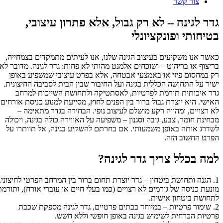
צור קשר
גדר לגינה – לא רק גבול, אלא פתרון עיצובי,
בטיחותי ופונקציונלי
כאשר אנו משקיעים בעיצוב הגינה שלנו, אנו לעיתים מתמקדים בצמחייה,
תמונות
בריצוף או בריהוט – ושוכחים אלמנט מהותי לא פחות: גדר לגינה. מדובר לא
רק במחסום פיזי או באמצעי אבטחה, אלא בפרט עיצובי שמשפיע באופן
טה
ישיר על התחושה הכללית בגינה ועל החיבור שבין הבית לסביבה החיצונית.
ספרות
גדר איכותית תורמת לפרטיות, לאסתטיקה ולתחושת השייכות למרחב
ת
האישי. היא יוצרת גבול ברור בין הפנים לחוץ, מסייעת למנוע כניסת אורחים
יפור
לא רצויים, ומהווה רקע מושלם לעיצוב נופי. הבחירה בגדר מתאימה –
מבחינת חומר, צבע, גובה וסגנון – משפיעה על האווירה כולה בגינה, ויכולה
דר
לשדרג אותה באופן משמעותי. אם בחרתם להשקיע בגינה, אל תוותרו על
גינה
הפרט החשוב הזה.
א
למה בכלל צריך גדר לגינה?
ק
בול,
1. הגנה ותחושת ביטחון – גדר יוצרת תחום ברור בין המרחב הפרטי לחיצוני,
לא
מונעת כניסה של גורמים לא רצויים (כמו בעלי חיים או עוברי אורח), ותורמת
תרון
לתחושת ביטחון אישית.
2. שימור פרטיות – במיוחד בבתים פרטיים, גדר לגינה מספקת שכבת
יצובי,
פרטיות הכרחית לשימוש בגינה באופן חופשי וללא חשש.
טיחותי