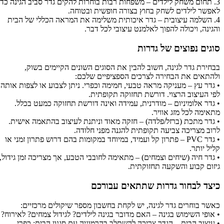
3. תחום משחק לילדים – משפחות רבות בוחרות להקים גדר סביב הגינה כדי
פונקציונלי
לאפשר לילדים לשחק בחוץ בצורה חופשית ובטוחה.
4. השלמה עיצובית – גדר איכותית משלימה את המראה הכללי של הבית
והגינה, ויכולה להפוך לאלמנט עיצובי לכל דבר.
סוגים נפוצים של גדרות
בבחירת גדר לגינה, חשוב להבין את הסוגים השונים הקיימים בשוק,
ולהתאים את הבחירה לצרכים הספציפיים שלכם:
• גדר עץ – מעניקה מראה טבעי, חמימה וכפרי. ניתן לצבוע או לצפות אותה
לפי העיצוב הרצוי. דורשת תחזוקה תקופתית.
• גדר אלומיניום – מודרנית, עמידה ואינה דורשת תחזוקה כמעט בכלל.
מתאימה לכל מזג אוויר.
• גדר מתכת (ברזל/פלדה) – חזקה מאוד וניתנת לעיצוב בהתאמה אישית.
לרוב מצריכה צביעה תקופתית להגנה מפני חלודה.
• גדר PVC – פתרון קל ועמיד, במיוחד במקומות בהם דרוש פתרון זמני או
קליל יותר.
• גדר חיה (שיחים וצמחים) – מתאימה לחובבי הטבע, אך מצריכה זמן גידול,
גיזום קבוע והשקעה תחזוקתית.
כיצד לבחור גדרות שתתאים עבורכם
כאשר בוחרים גדר לגינה, יש לקחת בחשבון מספר שיקולים מרכזיים:
• אופי השימוש בגינה – האם מדובר בגינה לילדים? לגידול צמחים? לאירוח?
• עיצוב הבית – הגדר צריכה להשתלב בהרמוניה עם סגנון הבית: כפרי,