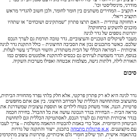
מודרני, מינימליסטי וכו’.
• תקציב – המחירים משתנים בין חומר לחומר, ולכן חשוב להגדיר מראש
תקציב ריאלי.
• תחזוקה עתידית – האם תרצו פתרון "שמתקינים ושוכחים" או שתהיו
מוכנים להשקיע בתחזוקה?
יתרונות נוספים של גדר לגינה
מעבר לשיקולים הטכניים והעיצוביים, גדר טובה תורמת גם לערך הנכס
שלכם. כאשר מתכננים נכון את הסביבה החיצונית – כולל התקנת גדר לגינה
איכותית – המראה הכללי של הבית משתדרג, והשווי הנדל"ני עשוי לעלות.
בנוסף, הגדר משמשת לעיתים גם כבסיס להתקנת אלמנטים נוספים כמו
תאורת לילה, דלתות גישה, מצלמות אבטחה ואפילו מערכות השקיה.
סיכום
גדר לגינה היא לא רק פתרון פרקטי, אלא חלק בלתי נפרד מהחוויה הביתית,
מהעיצוב ומהתחושה הכללית של המרחב החיצוני. בין אם אתם מחפשים
פרטיות, הגנה, אזור משחק בטוח לילדים או תוספת עיצובית שמשדרגת את
מראה הבית – הבחירה בגדר הנכונה עושה את כל ההבדל. בחירה חכמה
בגדר איכותית תורמת גם לערך הנכס, לאסתטיקה הכללית וגם לתחושת
הביטחון היומיומית. אבל כדי באמת להבטיח התאמה מושלמת – צריך לעבוד
עם מקצוענים.
א.א פרגולות מתמחה
בתכנון, ייצור והתקנה של גדרות
בהתאמה אישית, תוך שילוב חומרי גלם איכותיים, פתרונות עיצוב מתקדמים