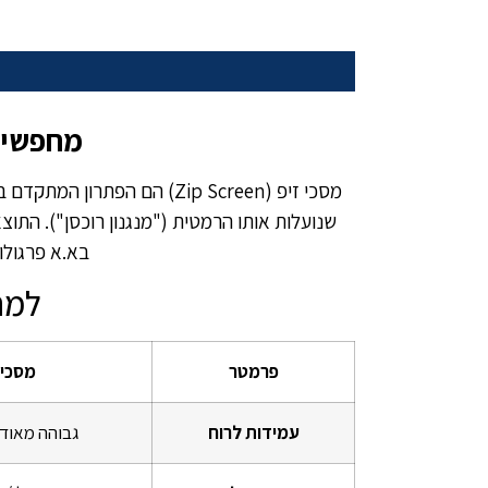
מחפשים
מסכי זיפ (Zip Screen) הם 
שנועלות אותו הרמטית ("מנגנון רוכסן"). התו
בא.א פרגולות אנו מ
למה
פרמטר
מסכי זי
עמידות לרוח
גבוהה מאוד (עד 00