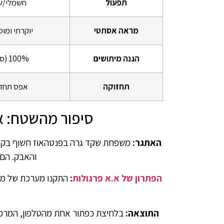
תפעול
חשמלי/ש
מראה אסתטי
יוקרתי ומו
הגנה מיתושים
100% (סגירה הרמטית)
תחזוקה
אפס תחזו
סיפור מהשטח: א
האתגר:
משפחת שקד גרה בפנטהאוז חשוף בקומה 
והאבק. הם 
הפתרון של א.א פרגולות
:
התקנו מערכת של מסכ
התוצאה: