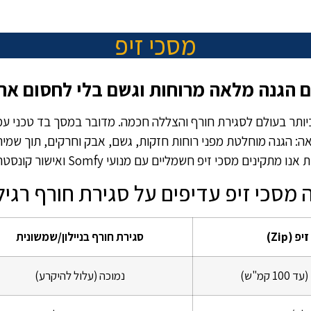
מסכי זיפ
 הגנה מלאה מרוחות וגשם בלי לחסום את 
הפתרון המתקדם ביותר בעולם לסגירת חורף והצללה חכמה. מדובר במסך בד טכ
צאה: הגנה מוחלטת מפני רוחות חזקות, גשם, אבק וחרקים, תוך שמי
תקינים מסכי זיפ חשמליים עם מנועי Somfy ואישור קונסטרוקטור מלא.
 מסכי זיפ עדיפים על סגירת חורף רגיל
פ (Zip)
סגירת חורף בניילון/שמשונית
1 קמ"ש)
נמוכה (עלול להיקרע)