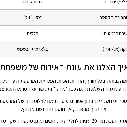
לט/בית חכם
ידני ומסורבל
סתר בתוך קסטה
זמני ו"זול"
חלקית
קה (אל-חלד)
בלאי מהיר בשמש
יך הצלנו את עונת האירוח של משפחת ש
גבוהה. בכל חורף, הרוחות העזות הפכו את המרפסת היפה שלהם ל
חיפשו סגירה שלא תיראה כמו "מחסן" ותשמור על המראה המעוצב
י זיפ חשמליים בגוון אפור גרפיט התואם לאלומיניום של המרפס
את הנוף מבפנים, אך חוסם רוח וגשם מבחוץ.
בלחיצת כפתור אחת מהטלפון, המרפסת הופכת תוך 20 שניות לחלל סגור, ח