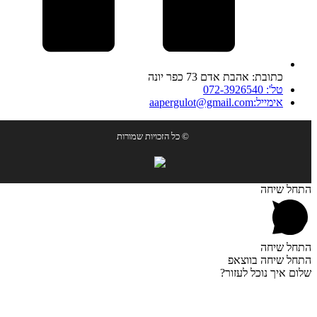
כתובת: אהבת אדם 73 כפר יונה
טל': 072-3926540
אימייל:aapergulot@gmail.com
© כל הזכויות שמורות
התחל שיחה
התחל שיחה
התחל שיחה בווצאפ
שלום איך נוכל לעזור?