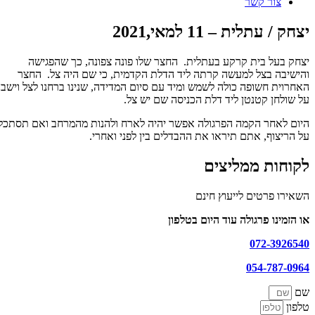
צור קשר
יצחק / עתלית – 11 למאי,2021
יצחק בעל בית קרקע בעתלית. החצר שלו פונה צפונה, כך שהפגישה
תמונות
והישיבה בצל למעשה קרתה ליד הדלת הקדמית, כי שם היה צל. החצר
האחרוית חשופה כולה לשמש ומיד עם סיום המדידה, שנינו ברחנו לצל וישבנו
טה
על שולחן קטנטן ליד דלת הכניסה שם יש צל.
ספרות
ת
היום לאחר הקמה הפרגולה אפשר יהיה לארח ולהנות מהמרחב ואם תסתכלו
יפור
על הריצוף, אתם תיראו את ההבדלים בין לפני ואחרי.
צחק
לקוחות ממליצים
תלית
השאירו פרטים לייעוץ חינם
1
או הזמינו פרגולה עוד היום בטלפון
מאי,2021
072-3926540
054-787-0964
שם
טלפון