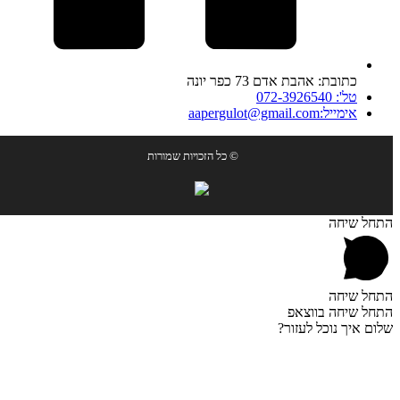
כתובת: אהבת אדם 73 כפר יונה
טל': 072-3926540
אימייל:aapergulot@gmail.com
© כל הזכויות שמורות
התחל שיחה
התחל שיחה
התחל שיחה בווצאפ
שלום איך נוכל לעזור?