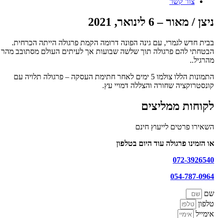
צור קשר
ניצן / מאור – 6 לינואר, 2021
בבית חדש לגמרי, עם גינה הפונה דרומה הקמת פרגולה הייתה הכרחית.
תמונות
הבטחתי להם פרגולה תוך שלשה שבועות אך לעיתים העולם מסתובב מהר
מהרגיל..
טה
ספרות
התמונות הללו צולמו 5 ימים לאחר חתימת העסקה – פרגולה תלויה עם
ת
קונסטרוקציה שחורה והצללה דמויי עץ.
יפור
לקוחות ממליצים
יצן
אור
השאירו פרטים לייעוץ חינם
או הזמינו פרגולה עוד היום בטלפון
ינואר,
072-3926540
202
054-787-0964
שם
טלפון
אימייל