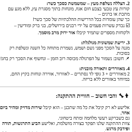
2. הצללה נשלפת מעץ – שמשמשת כסכך כשר:
קורות עץ טבעי בצבע חום אגוז, מונחות בתוך מסגרת עץ, ללא מגע עם
מתכת או ברגים –
כך שהן עומדות בכל הדרישות ההלכתיות של סכך כשר!
☑️ נבדק עשרות פעמים על ידי רבנים בירושלים, בני ברק ומודיעין –
ולקוחות מספרים שתמיד קיבלו
אור ירוק מרב מוסמך
.
3. יריעת שמשונית מגולגלת:
מגנה על הסכך מפני גשם ושמש, נשמרת מתוחה כל השנה ונשלפת רק
בסוכות.
📌 חשוב: נשמור על הפרגולה מכוסה רוב הזמן – ונחשוף את הסכך רק בחג!
4. מאווררים ותאורה מובנית:
2 מאווררים + 3 גופי לד נסתרים – לאוורור, אווירה ונוחות בקיץ החם,
במיוחד באזורים ללא בריזה.
👨‍🔧 והכי חשוב – חוויית ההתקנה:
אלישע לא רק קיבל את כל מה שתכנן – הוא קיבל
שירות מדויק ומהיר ביום
אחד
,
גם כשברקע רעשי מלחמה ומתח ביטחוני.
צוות ההתקנה שלנו תפקד בצורה מושלמת, ואלישע
הביע התרגשות, תודה
ופידבק מרגש
.