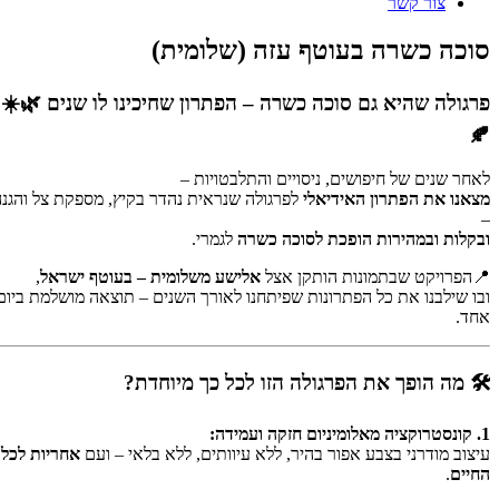
צור קשר
סוכה כשרה בעוטף עזה (שלומית)
פרגולה שהיא גם סוכה כשרה – הפתרון שחיכינו לו שנים 🌿☀️
תמונות
🍂
טה
ספרות
לאחר שנים של חיפושים, ניסויים והתלבטויות –
ת
מצאנו את הפתרון האידיאלי
לפרגולה שנראית נהדר בקיץ, מספקת צל והגנה
יפור
–
ובקלות ובמהירות הופכת לסוכה כשרה
לגמרי.
וכה
שרה
📍הפרויקט שבתמונות הותקן אצל
אלישע משלומית – בעוטף ישראל
,
עוטף
ובו שילבנו את כל הפתרונות שפיתחנו לאורך השנים – תוצאה מושלמת ביום
זה
אחד.
שלומית)
🛠️ מה הופך את הפרגולה הזו לכל כך מיוחדת?
1. קונסטרוקציה מאלומיניום חזקה ועמידה:
עיצוב מודרני בצבע אפור בהיר, ללא עיוותים, ללא בלאי – ועם
אחריות לכל
החיים
.