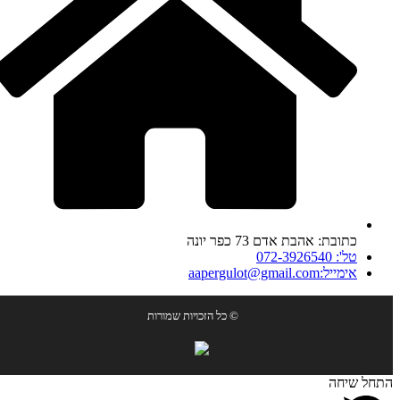
כתובת: אהבת אדם 73 כפר יונה
טל': 072-3926540
אימייל:aapergulot@gmail.com
© כל הזכויות שמורות
התחל שיחה