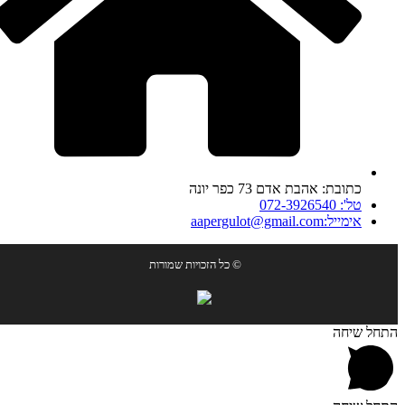
כתובת: אהבת אדם 73 כפר יונה
טל': 072-3926540
אימייל:aapergulot@gmail.com
© כל הזכויות שמורות
התחל שיחה