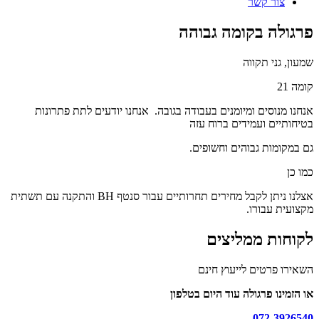
צור קשר
פרגולה בקומה גבוהה
שמעון, גני תקווה
תמונות
קומה 21
טה
ספרות
אנחנו מנוסים ומיומנים בעבודה בגובה. אנחנו יודעים לתת פתרונות
ת
בטיחותיים ועמידים ברוח עזה
יפור
גם במקומות גבוהים וחשופים.
רגולה
קומה
כמו כן
בוהה
אצלנו ניתן לקבל מחירים תחרותיים עבור סנטף BH והתקנה עם תשתית
מקצועית עבורו.
לקוחות ממליצים
השאירו פרטים לייעוץ חינם
או הזמינו פרגולה עוד היום בטלפון
072-3926540