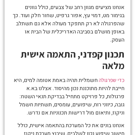
אנחנו מציעים מגוון רחב של צבעים, כולל גוונים
בגימור מט, דמוי עץ, אפור גרפיט, שחור חלק ועוד. כך
שהפרגולה לא רק תתפקד מעולה אלא גם תשתלב
באופן מושלם בסביבה האדריכלית של הבית או
העסק.
תכנון קפדני, התאמה אישית
מלאה
חשמלית תהיה באמת אטומה למים, היא
כדי שפרגולה
חייבת להיות מתוכננת נכון מהיסוד. אצלנו בא.א
פרגולות, כל פרויקט מתחיל בבדיקת תנאי השטח:
גובה, כיווני רוח, שיפועים, עומסים, תשתיות חשמל
וניקוז, ותיאום מול דרישות תכנוניות אם נדרש.
אנחנו בונים את כל המערכת בהתאמה אישית, כולל
חישוב שיפוע נכון לשלבים, שיבוץ מערכת ניקוז