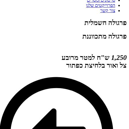
סרטונים ומסרים
הפרוייקטים שלנו
צור קשר
פרגולה חשמלית
פרגולה מתכווננת
תמונות
טה
ספרות
1,250
ש"ח למטר מרובע
ת
צל ואור בלחיצת כפתור
יפור
רגולה
שמלית