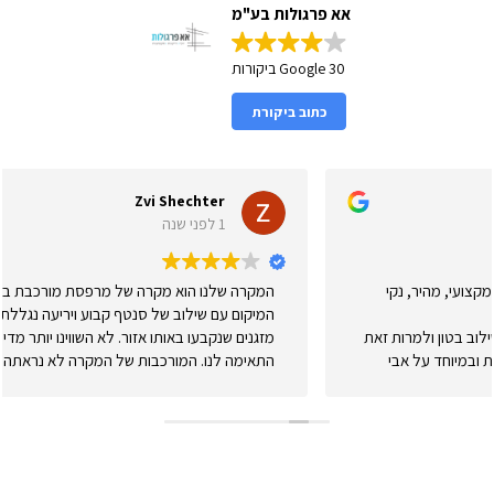
אא פרגולות בע"מ
30 Google ביקורות
כתוב ביקורת
Zvi Shechter
1 לפני שנה
המקרה שלנו הוא מקרה של מרפסת מורכבת בבני ברק, גם בגלל
המיקום עם שילוב של סנטף קבוע ויריעה נגללת לצורך סוכה כשרה 
את
מזגנים שנקבעו באותו אזור. לא השווינו יותר מדי מחירים אבל ההצע
התאימה לנו. המורכבות של המקרה לא נראתה במבט ראשון אבל 
שדלפו מים אבי ונדב ביקרו כמה פעמים ולבסוף שינו מהותית. מעול
לא הפנו עורף או התחמקו וגם אם זה לקח זמן העבודה התבצעה וכנ
התבצעה כמו שצריך. אנחנו עדיין מחכים לסערות החורף לוודא את 
אבל יותר מאופטימיים שהכל בסדר