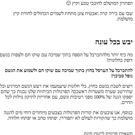
הפתרון המושלם לחובבי טבע וקיץ 🙂
שבו עם בירה קרה ואבטיח צונן מתחת לשמיים הכחולים לחווית קיץ
מושלמת.
יבש בכל עונה
מה כיף יותר מלהתכרבל על הספה בתוך שמיכה עם שוקו חם ולצפות בגשם
דופק בחלונות?
להתכרבל על הערסל בחוץ בתוך שמיכה עם שוקו חם ולשמוע את הגשם
נופל סביבך!
רוצים לשבת בגשם בחוץ, בלי חלונות שיעמעמו את רעש הגשם המרגיע ובלי
שתירטב שערה משערות ראשכם? הפרגולות הביתיות שלנו נבנות כך שהם
יספקו הגנה של 100% מפני רטיבות וגשם, עם אחריות לתיקון נזילות לכל
החיים.
בנוסף, אנו צובעים את קורות הפרגולות בצבעים מיוחדים דוחי מים להגנה
מושלמת כך שהקורות לעולם לא יתפוררו, יפתחו טחב או יפתחו חלודה.
השאירו פרטים לייעוץ חינם