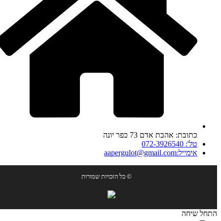
כתובת: אהבת אדם 73 כפר יונה
טל': 072-3926540
אימייל:aapergulot@gmail.com
© כל הזכויות שמורות
התחל שיחה