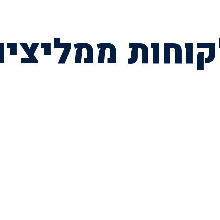
קוחות ממליצים
השאירו פרטים לייעוץ חינם
או הזמינו פרגולה עוד היום בטלפון
072-3926540
054-787-0964