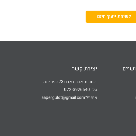
לשיחת ייעוץ חינם
שיים
יצירת קשר
כתובת: אהבת אדם 73 כפר יונה
טל': 072-3926540
אימייל:aapergulot@gmail.com