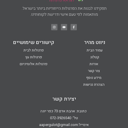
תפקידנו לבנות את הפרגולות הייחודיות ביותר בישראל.
מותאמות לפי טעם אישי ודרישת לקוחותינו.
ניווט מהיר
קישורים שימושיים
עמוד הבית
פרגולות לבית
קטלוג
פרגולות עץ
אודות
פרגולות אלומיניום
צור קשר
מידע נוסף
הצהרת נגישות
יצירת קשר
כתובת: אהבת אדם 73 כפר יונה
טל': 072-3926540
אימייל:aapergulot@gmail.com