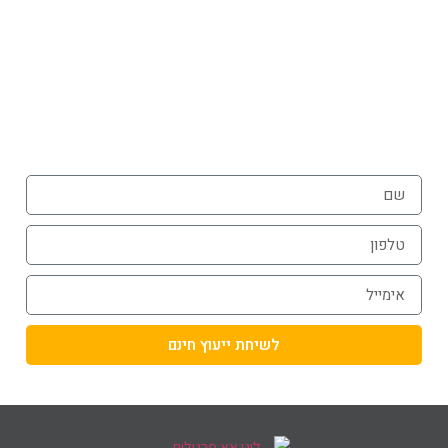
או הזמינו פרגולה עוד היום בטלפון
072-3926540
054-787-0964
לשיחת ייעוץ חינם