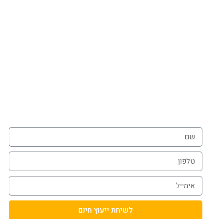
השאירו פרטים לייעוץ חינם
או הזמינו פרגולה עוד היום בטלפון
072-3926540
054-787-0964
לשיחת ייעוץ חינם