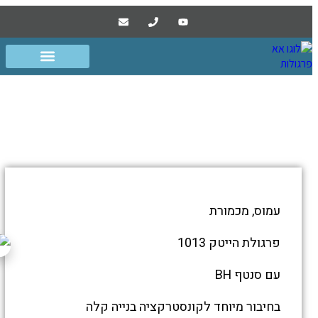
פרגולת אלומיניום בית קרקע
מכמורת
התמונות
מטה
עמוס, מכמורת
מספרות
את
סיפור
פרגולת הייטק 1013
פרגולת
אלומיניום
עם סנטף BH
בית
קרקע
מכמורת
בחיבור מיוחד לקונסטרקציה בנייה קלה