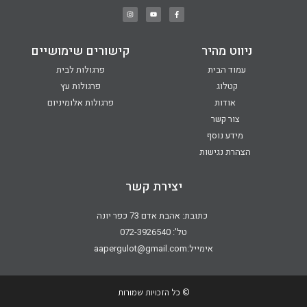
ניווט מהיר
קישורים שימושיים
עמוד הבית
פרגולות לבית
קטלוג
פרגולות עץ
אודות
פרגולות אלומיניום
צור קשר
מידע נוסף
הצהרת נגישות
יצירת קשר
כתובת: אהבת אדם 73 כפר יונה
טל': 072-3926540
אימייל:aapergulot@gmail.com
© כל הזכויות שמורות