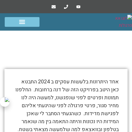
הפרוייקטים שלנו
סרטונים ומסרים
גדרות שערים ומחסנים
פרגולות אלומיניום
פרגולת אלומיניום במרפסת שמש
ברחובות
התמונות
אחד היתרונות בלעשות עסקים ב 2024 התבטא
מטה
כאן היטב בפרויקט הזה של דנה ברחובות. החלפנו
מספרות
תמונות ופרטים לפני שנפגשנו, למעשה היה לנו
את
מחיר סגור, פרטי פרגולה לפני שהיגעתי אליהם
סיפור
לפגישת מדידות. כשהגעתי הסתבר לי שאכן
פרגולת
המידות היו נכונות והיתה התאמה בין מה שנאמר
אלומיניום
בטלפון ובוואצאפ למה שלמעשה מצאתי בשטח.