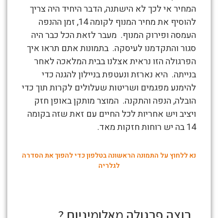
במרפסת
המחיר אי לכך לא הישתנה, הדבר היחיד היה צריך
שמש
להוסיף את מחיר המנוף לקומה 14, זמן ההנפה
ברחובות
העמסה ופירוק המנוף. מעבר לזאת הכל כבר היה
סגור והתקדמנו לעיסקה. בתמונות אתם תראו איך
הפרגולה הזו נראית אצלנו בבית המלאכה לאחר
בנייתה. היא נארזת ונעטפת בניילון להגנה כדי
להימנע מפגמים ושריטות שעלולים לקרות תוך כדי
הובלה, הנפה והתקנה. המוצר מותקן באופן חזק
ויציב ויש אחריות לכל החיים עם זאת שזה בקומה
14 בה יש רוחות חזקות מאד.
נא ללחוץ על התמונה הראשונה בטלפון כדי להפוך את הסדרה
לגלריה
רוצה פרגולה
מאלומיניום ?