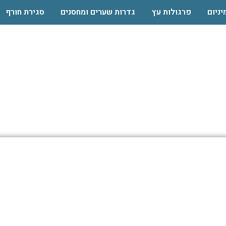
יניום
פרגולות עץ
גדרות שערים ומחסנים
סגירת חורף
לת אלומיניום זכרון י