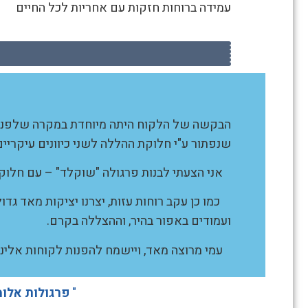
פרגולת
עמידה ברוחות חזקות עם אחריות לכל החיים
אלומיניום
זכרון
יעקב
הבקשה של הלקוח היתה מיוחדת במקרה שלפנינו.
שנפתור ע"י חלוקת ההללה לשני כיוונים עיקריים. 6 שדות של רפרפות מוטות לכיוון מערב והשישה שדות הנוספים מוטים ל
אני הצעתי לבנות פרגולה "שוקלד" – עם חלוקת א
כמו כן עקב רוחות עזות, יצרנו יציקות מאד גד
ועמודים באפור בהיר, וההצללה בקרם.
עמי מרוצה מאד, ויישמח להפנות לקוחות אלינו
"
פרגולות אלומי