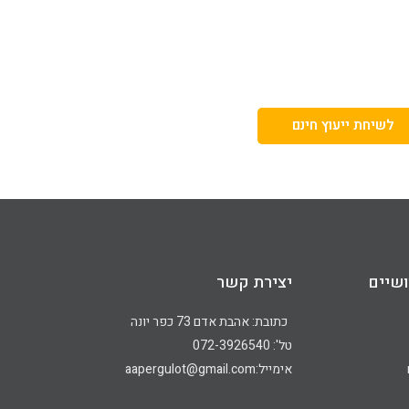
לשיחת ייעוץ חינם
שיים
יצירת קשר
כתובת: אהבת אדם 73 כפר יונה
טל': 072-3926540
אימייל:aapergulot@gmail.com