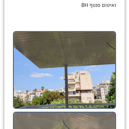
פרגולת
ואיטום סנטף BH
אלומיניום
קומה
גבוהה
פתח
תקווה