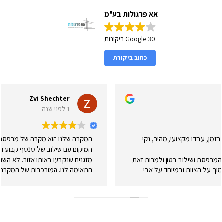
אא פרגולות בע"מ
30 Google ביקורות
כתוב ביקורת
Zvi Shechter
1 לפני שנה
המקרה שלנו הוא מקרה של מרפסת מורכבת בבני ברק, גם בגלל
המיקום עם שילוב של סנטף קבוע ויריעה נגללת לצורך סוכה כשרה וגם
מזגנים שנקבעו באותו אזור. לא השווינו יותר מדי מחירים אבל ההצעה
התאימה לנו. המורכבות של המקרה לא נראתה במבט ראשון אבל לאחר
שדלפו מים אבי ונדב ביקרו כמה פעמים ולבסוף שינו מהותית. מעולם הם
לא הפנו עורף או התחמקו וגם אם זה לקח זמן העבודה התבצעה וכנראה
התבצעה כמו שצריך. אנחנו עדיין מחכים לסערות החורף לוודא את זה
אבל יותר מאופטימיים שהכל בסדר