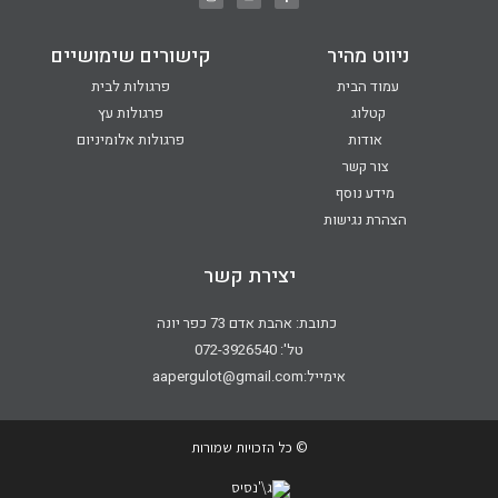
ניווט מהיר
קישורים שימושיים
עמוד הבית
פרגולות לבית
קטלוג
פרגולות עץ
אודות
פרגולות אלומיניום
צור קשר
מידע נוסף
הצהרת נגישות
יצירת קשר
כתובת: אהבת אדם 73 כפר יונה
טל': 072-3926540
אימייל:aapergulot@gmail.com
© כל הזכויות שמורות