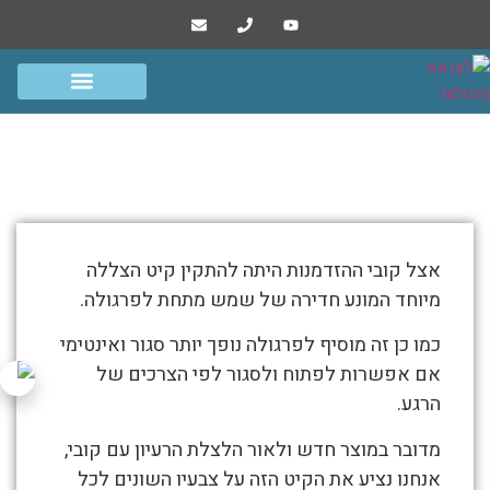
הפרוייקטים שלנו
סרטונים ומסרים
גדרות שערים ומחסנים
פרגולות אלומיניום
קובי / חדרה- 23 למרס,2021
התמונות
אצל קובי ההזדמנות היתה להתקין קיט הצללה
מטה
מיוחד המונע חדירה של שמש מתחת לפרגולה.
מספרות
את
כמו כן זה מוסיף לפרגולה נופך יותר סגור ואינטימי
אם אפשרות לפתוח ולסגור לפי הצרכים של
סיפור
הרגע.
קובי
/
מדובר במוצר חדש ולאור הלצלת הרעיון עם קובי,
חדרה-
אנחנו נציע את הקיט הזה על צבעיו השונים לכל