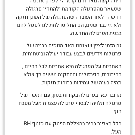
היתה קשה מאד והם קראו לי לפרק את מה
פרגולה
שנשאר מהפרגולה הקודמת ולהתקין פרגולה
מורכבת
חדשה. לאור העובדה שהפרגולה של השכן חזקה
עם
ולא זז כבר שנים, הם החליטו לתת לנו לטפל להם
קורות
בבנית הפרגולה החדשה.
בטון,
זה הזמן לציין שאנחנו מאד מנוסים בבניה של
תלייה
פרגולות ויודעים לבצע עבודה יעילה וביטחותית.
ועצמאית
בקומה
האחריות על הפרגולה היא אחריות לכל החיים ,
גבוהה
החיבורים, הפרזולים וההתקנה נעשים כך שלא
תהיה בעיה של עמידות ברוחות חזקות.
מדובר כאן בפרגולה בקורות בטון, עם המשך של
פרגולה תלויה ולבסוף פרגולה עצמית מעל מטבח
חוץ.
הכל באפור בהיר בהצללת הייטק עם סנטף BH
מעל.