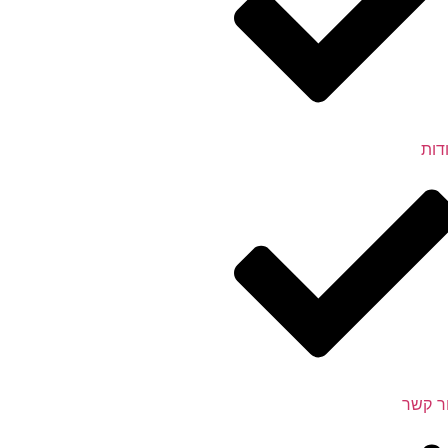
דות
ר קשר