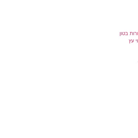
רות בטון
י עץ