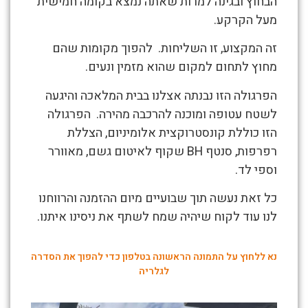
הבחוץ ובגינה למרות שאתה נמצא בקומה חמישית
דוד
מעל הקרקע.
רעננה
זה המקצוע, זו השליחות. להפוך מקומות שהם
–
מחוץ לתחום למקום שהוא מזמין ונעים.
פרגולת
אלומיניום
הפרגולה הזו נבנתה אצלנו בבית המלאכה והיגעה
במרפסת
לשטח עטופה ומוכנה להרכבה מהירה. הפרגולה
שמש
הזו כוללת קונסטרוקצית אלומיניום, הצללת
רפרפות, סנטף BH שקוף לאיטום גשם, מאוורר
וספי לד.
כל זאת נעשה תוך שבועיים מיום ההזמנה והרווחנו
לנו עוד לקוח שיהיה שמח לשתף את ניסינו איתנו.
נא ללחוץ על התמונה הראשונה בטלפון כדי להפוך את הסדרה
לגלריה