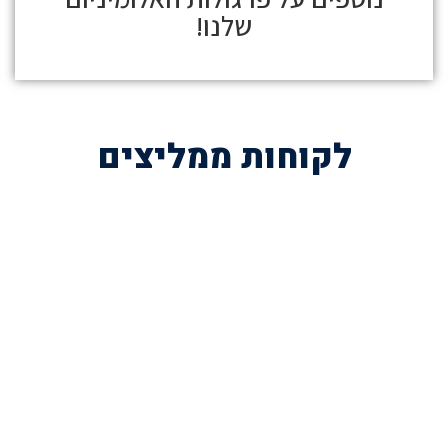
שלנו!
לקוחות ממליצים
השאירו פרטים לייעוץ חינם
או הזמינו פרגולה עוד היום בטלפון
072-3926540
054-787-0964