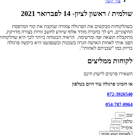
צור קשר
שולמית / ראשון לציון- 14 לפברואר 2021
כשהלקוחות מבקשים את הפרגולה צמודה ועוקבת את קווי המרפסת
תמונות
החיצוניים, ויש לך בחברה מודד אלוף שיודע לחשב זוויות בצורה מדויקת,
מתקבלת תוצאה יפה ומרשימה. הראיה הבטוחה ביותר לכך היא שהלקוחות
טה
הפנו אותי לאחות האישה הגרה בשכנות וכשנפגשנו היא ביקשה פרגולה
ספרות
בדיוק כמו "שבניתם לאחותי".
ת
יפור
לקוחות ממליצים
ולמית
השאירו פרטים לייעוץ חינם
אשון
או הזמינו פרגולה עוד היום בטלפון
ציון-
1
072-3926540
פברואר
054-787-0964
202
שם
טלפון
אימייל
לשיחת ייעוץ חינם