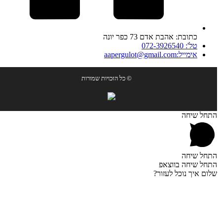
כתובת: אהבת אדם 73 כפר יונה
טל': 072-3926540
אימייל:aapergulot@gmail.com
© כל הזכויות שמורות
התחל שיחה
התחל שיחה
התחל שיחה בווצאפ
שלום איך נוכל לעזור?