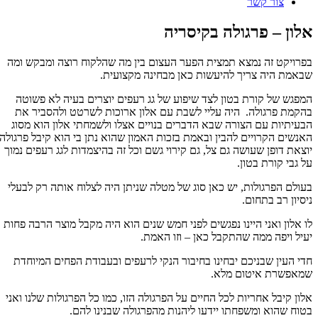
צור קשר
אלון – פרגולה בקיסריה
בפרויקט זה נמצא תמצית הפער העצום בין מה שהלקוח רוצה ומבקש ומה
תמונות
שבאמת היה צריך להיעשות כאן מבחינה מקצועית.
טה
המפגש של קורת בטון לצד שיפוע של גג רעפים יוצרים בעיה לא פשוטה
ספרות
בהקמת פרגולה. היה עליי לשבת עם אלון ארוכות לשרטט ולהסביר את
ת
הבעיתיות עם הצורה שבא הדברים בנויים אצלו ולשמחתי אלון הוא מסוג
יפור
האנשים הקרויים להבין ובאמת בזכות האמון שהוא נתן בי הוא קיבל פרגולה
יוצאת דופן שעושה גם צל, גם קירוי גשם וכל זה בהיצמדות לגג רעפים נמוך
לון
על גבי קורת בטון.
רגולה
בעולם הפרגולות, יש כאן סוג של מטלה שניתן היה לצלוח אותה רק לבעלי
קיסריה
ניסיון רב בתחום.
לו אלון ואני היינו נפגשים לפני חמש שנים הוא היה מקבל מוצר הרבה פחות
יעיל ויפה ממה שהתקבל כאן – וזו האמת.
חדי העין שבניכם יבחינו בחיבור הנקי לרעפים ובעבודת הפחים המיוחדת
שמאפשרת איטום מלא.
אלון קיבל אחריות לכל החיים על הפרגולה הזו, כמו כל הפרגולות שלנו ואני
בטוח שהוא ומשפחתו יידעו ליהנות מהפרגולה שבנינו להם.