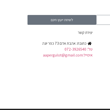
לשיחת ייעוץ חינם
יצירת קשר
כתובת: אהבת אדם 73 כפר יונה
טל': 072-3926540
אימייל:aapergulot@gmail.com