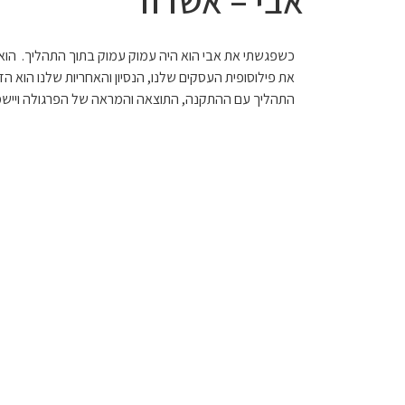
אבי – אשדוד
התמונות
כשפגשתי את אבי הוא היה עמוק עמוק בתוך התהליך. הוא כ
מטה
את פילוסופית העסקים שלנו, הנסיון והאחריות שלנו הוא 
מספרות
התהליך עם ההתקנה, התוצאה והמראה של הפרגולה ויישמח 
את
סיפור
אבי
–
אשדוד