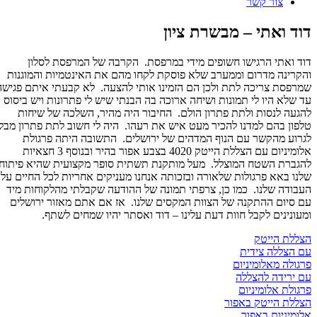
צור קשר
דוד ואתי – מבשרת ציון
דוד ואתי הרגישו חשופים מידי במרפסת. הקרבה של המרפסת לסלון
תמונות
והקרינה מדרום וממערב שלא פוסקת לקחו מהם את האינטמיות והמוגנות
שמרפסת צריכה לתת ולכן הם הזמינו אותי להצעה. לא קבעתי איתם פגישה
טה
עד שלא היו לי תמונות ושיחה ארוכה בה הבנתי שיש לי פתרונות ויש ביסוס
ספרות
להגעה לנסות ולתת פתרון הולם. החיבור היה מהיר, השלכה של שיחות
ת
טלפון בהם למדנו להכיר מעט איש את רעהו. היה לי חשוב לתת פתרון מבלי
יפור
לגרוע מהקשר עם הנוף המדהים של ירושלים. התשובה היתה פרגולת
אלומיניום עם הצללת הייטק 4020 בצבע אפור בהיר ובנוסף 3 חצאיות
וד
להגברת השטח המוצלל. מעל מותקנת תשתית סופר מקצועית שהיא פיתוח
אתי
שלנו באא פרגולות שלאורה ובזכותה אנחנו מעניקים אחריות לכל החיים על
העבודה שלנו. כמו כן, צרפתי תמונה של ההודעה שקבלתי מהלקוחות מיד
בשרת
עם סיום ההתקנה של הצוות המקסים שלנו. אז אם אתם מאזור ירושלים
יון
ומעונינים לקבל חוות דעת עלינו – דוד ואסתר יהיו שמחים לשתף.
הצללת הייטק
עם הצללה צידית
פרגולה מאלומיניום
עם ירידה להצללה
פרגולת אלומיניום
הצללת הייטק באפור
אלומיניום באפור