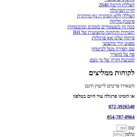
הצללת הייטק 2040
חזית הפרגולה
הצללה ללא הסתרת נוף מיותרת
פיטבק מלקוח
ככה זה כשעומדים בזמנים ובהבטחות
תשתית והתקנה מקצועית של BH
פיתוח שלנו אא פרגולות
מפגש קיר מקצועי
עם תפירה מעל לביטחון
פח על מוארך
למניעת חזרה של מי גשם
לקוחות ממליצים
השאירו פרטים לייעוץ חינם
או הזמינו פרגולה עוד היום בטלפון
072-3926540
054-787-0964
שם
טלפון