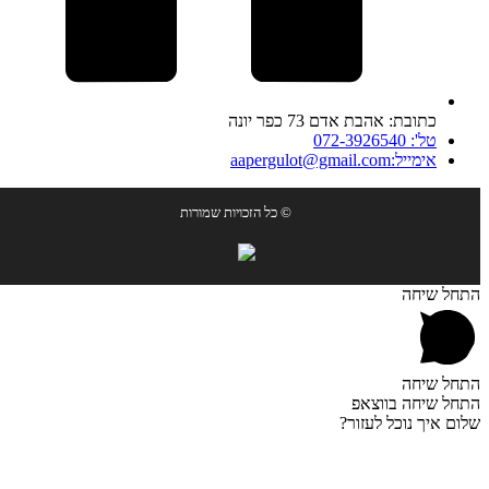
כתובת: אהבת אדם 73 כפר יונה
טל': 072-3926540
אימייל:aapergulot@gmail.com
© כל הזכויות שמורות
התחל שיחה
התחל שיחה
התחל שיחה בווצאפ
שלום איך נוכל לעזור?