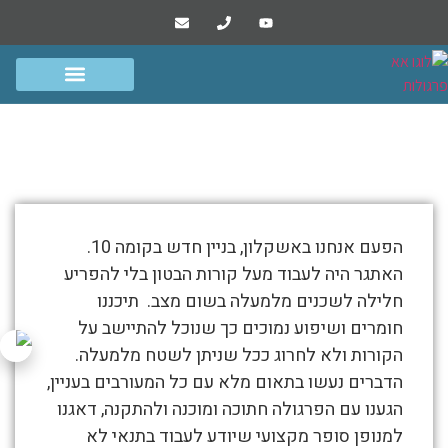
הפרוייקטים שלנו
סרטונים ומסרים
גדרות שערים ומחסנים
פרגולות אלומיניום
אלנה – אשקלון
התמונות
הפעם אנחנו באשקלון, בניין חדש בקומה 10.
מטה
האתגר היה לעבוד מעל קורות הבטון בלי להפריע
מספרות
חלילה לשכנים מלמעלה בשום מצב. תיכננו
את
חומרים ושיפוע נמוכים כך שנוכל להתיישב על
סיפור
הקורות ולא לחרוג ככל שניתן לשטח מלמעלה.
אלנה
הדברים נעשו בתאום מלא עם כל המעורבים בעניין,
–
הגענו עם הפרגולה חתוכה ומוכנה ולהתקנה, דאגנו
אשקלון
למנופן סופר מקצועי שיודע לעבוד בתנאי לא