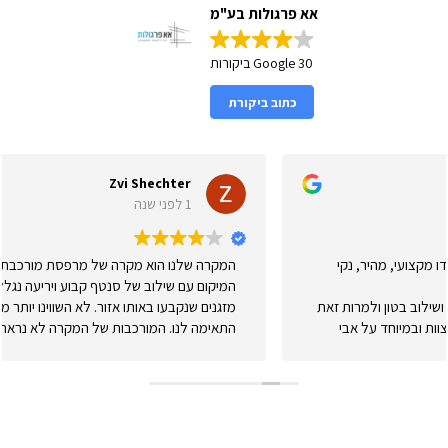
אא פרגולות בע"מ
30 Google ביקורות
כתוב ביקורת
Zvi Shechter
1 לפני שנה
המקרה שלנו הוא מקרה של מרפסת מורכבת בבני ברק, גם בגלל
המיקום עם שילוב של סנטף קבוע ויריעה נגללת לצורך סוכה כשרה
זאת
מזגנים שנקבעו באותו אזור. לא השווינו יותר מדי מחירים אבל ה
התאימה לנו. המורכבות של המקרה לא נראתה במבט ראשון אבל
שדלפו מים אבי ונדב ביקרו כמה פעמים ולבסוף שינו מהותית. מעו
לא הפנו עורף או התחמקו וגם אם זה לקח זמן העבודה התבצעה ו
התבצעה כמו שצריך. אנחנו עדיין מחכים לסערות החורף לוודא את
אבל יותר מאופטימיים שהכל בסדר