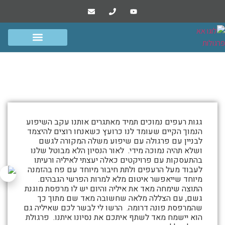
הפרוייקטים שלנו
סרטונים ומסרים
גדרות שערים ומחסנים
פרגולות אלומיניום
איליה – הרצליה
התמונות
גגות רעפים נמוכים תמיד מאתגרים אותנו עקב השיפוע
מטה
הנמוך הקיים שעומד לנו כרועץ כשאנחו רוצים להיצמד
לבניין עם פרגולה עם שיפוע משלה המקורה לגשם
מספרות
ושלא תהיה נמוכה מידי. לאור הנסיון הלא מבוטל שלנו
את
בהתעסקות עם פרויקטים כאלה יעצתי לאיליה ורעיתו
לעבוד מעל הרעפים ולתת חיבור מיוחד עם פח בהזמנה
סיפור
מיוחד שייאפשר איטום מלא למרות הפרשי הגבהים.
איליה
התוצה שימחה מאד את איליה והיום יש לו מרפסת מוגנת
גשם, עם הצללה מלאה שחשובה מאד שם מתוך כך
–
שהמרפסת פונה דרומה. הרשו לי לבשר לכם שאיליה גם
הרצליה
הוא יישמח מאד לשתף איתכם את נסיונו איתנו. פרגולת