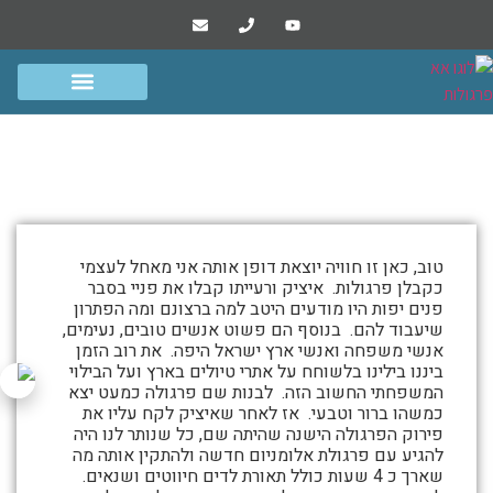
הפרוייקטים שלנו
סרטונים ומסרים
גדרות שערים ומחסנים
פרגולות אלומיניום
איציק – נתניה
התמונות
טוב, כאן זו חוויה יוצאת דופן אותה אני מאחל לעצמי
מטה
כקבלן פרגולות. איציק ורעייתו קבלו את פניי בסבר
פנים יפות היו מודעים היטב למה ברצונם ומה הפתרון
מספרות
שיעבוד להם. בנוסף הם פשוט אנשים טובים, נעימים,
את
אנשי משפחה ואנשי ארץ ישראל היפה. את רוב הזמן
ביננו בילינו בלשוחח על אתרי טיולים בארץ ועל הבילוי
סיפור
המשפחתי החשוב הזה. לבנות שם פרגולה כמעט יצא
איציק
כמשהו ברור וטבעי. אז לאחר שאיציק לקח עליו את
פירוק הפרגולה הישנה שהיתה שם, כל שנותר לנו היה
–
להגיע עם פרגולת אלומניום חדשה ולהתקין אותה מה
נתניה
שארך כ 4 שעות כולל תאורת לדים חיווטים ושנאים.