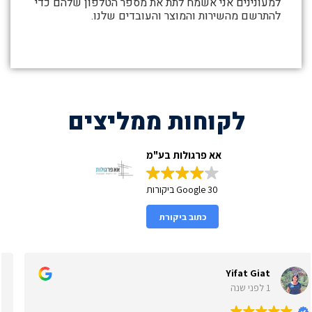
למעונינים אני אשמח לתת את מספר הטלפון שלהם כדי
להתרשם מהשירות והמוצר והעובדים שלנו.
לקוחות ממליצים
אא פרגולות בע"מ
30 Google ביקורות
כתוב ביקורת
er
Yifat Gi
1 לפני שנה