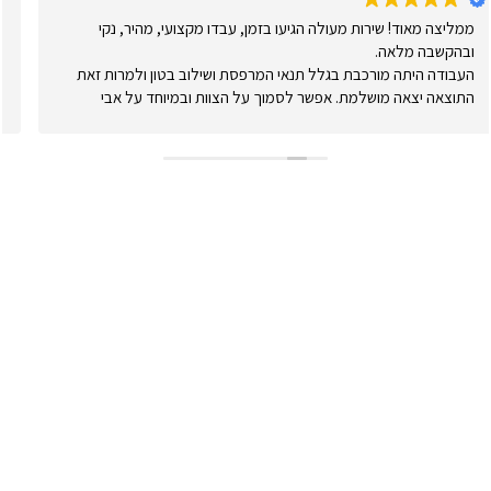
ד! שירות מעולה הגיעו בזמן, עבדו מקצועי, מהיר, נקי
המקרה שלנ
מלאה.
המי
תה מורכבת בגלל תנאי המרפסת ושילוב בטון ולמרות זאת
אה מושלמת. אפשר לסמוך על הצוות ובמיוחד על אבי
התאימה לנ
דע לתת מענה ופתרונות בצורה הטובה ביותר.
שדלפו מים 
 שבחרתי אא פרגולות!
לא הפנו עו
התבצעה כמו
אבל יותר 
השאירו פרטים לייעוץ חינם
או הזמינו פרגולה עוד היום בטלפון
072-3926540
054-787-0964