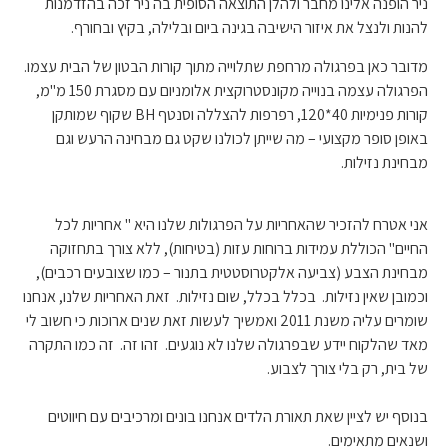
ניר הופנה אלינו מחבר ולהלן התוצאה הסופית בה ניר זכה בהזדמנות
מטה
להנות ולנצל את איזור הישיבה בגינה ביום ובלילה, בקיץ ובחורף.
מספרות
מדובר כאן בפרגולה מרחפת שתלוייה מתוך קורות הבטון של הבית עצמו.
את
הפרגולה עצמה בנוייה מקונסטרוקצית אלומניום עם מסגרת 150 מ"מ,
סיפור
קורות פנימיות 40*120, רפרפות להצללה וסנטף BH שקוף שמותקן
ניר
באופן סופר מקצועי – מה שייתן לכולנו שקט גם מבחינה הרעש וגם
–
מבחינת נזילות.
פרגולה
אלומיניום
אני אטרח להזכיר שהאחריות על הפרגולות שלנו היא " אחריות לכל
תלויה
החיים" הכוללת עמידות ברוחות עזות (בטיחות), ללא צורך בתחזוקה
בנס
מבחינת הצבע (צביעה אלקטרוסטטית בתנור – כמו שצובעים רכבים),
ציונה
וכמובן שאין נזילות. בכלל בכלל, שום נזילות. זאת האחריות שלנו, אנחנו
שומרים עליה משנת 2011 ואמשיך לעשות זאת שנים ארוכות כי חשוב לי
מאד שהלקוח יידע שבפרגולה שלנו לא נוגעים. זהו זה. זה כמו התקרה
של בית, רק בלי צורך לצבוע.
בנוסף יש לציין שאת תאורת הלדים אנחנו בונים ומרכיבים עם חיווטים
ושנאים מתאימים.