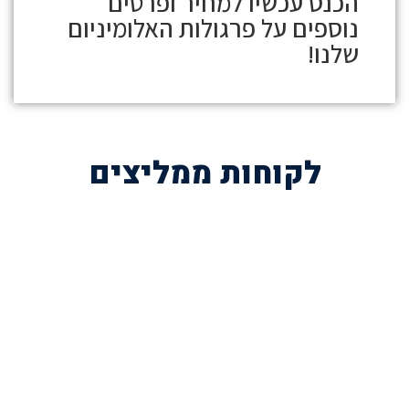
הכנס עכשיו למחיר ופרטים
נוספים על
פרגולות האלומיניום
שלנו!
לקוחות ממליצים
השאירו פרטים לייעוץ חינם
או הזמינו פרגולה עוד היום בטלפון
072-3926540
054-787-0964