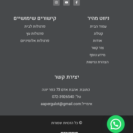
ניווט מהיר
קישורים שימושיים
עמוד הבית
פרגולות לבית
קטלוג
פרגולות עץ
אודות
פרגולות אלומיניום
צור קשר
מידע נוסף
הצהרת נגישות
יצירת קשר
כתובת: אהבת אדם 73 כפר יונה
טל': 072-3926540
אימייל:aapergulot@gmail.com
© כל הזכויות שמורות