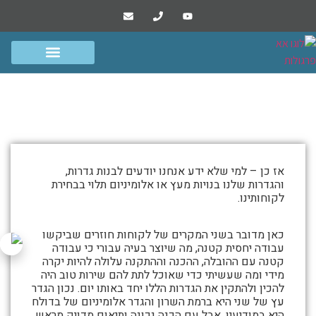
הפרוייקטים שלנו
סרטונים ומסרים
גדרות שערים ומחסנים
פרגולות אלומיניום
גדר עץ וגדר אלומיניום
התמונות
אז כן – למי שלא ידע אנחנו יודעים לבנות גדרות,
מטה
והגדרות שלנו בנויות מעץ או אלומיניום תלוי בבחירת
לקוחותינו.
מספרות
את
כאן מדובר בשני המקרים של לקוחות חוזרים שביקשו
סיפור
עבודה יחסית קטנה, מה שיוצר בעיה עבורי כי עבודה
גדר
קטנה עם ההובלה, ההכנה וההתקנה עלולה להיות יקרה
מידי ומה שעשיתי כדי שאוכל לתת להם שירות טוב היה
עץ
להכין ולהתקין את הגדרות הללו יחד באותו יום. נכון הגדר
וגדר
עץ של שני היא ברמת השרון והגדר אלומיניום של בדולח
היא במודיעין, אבל עם הכנה נכונה ותיאום מדויק מראש