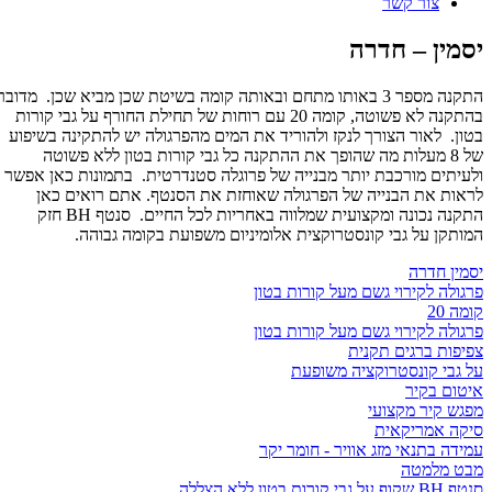
צור קשר
יסמין – חדרה
התקנה מספר 3 באותו מתחם ובאותה קומה בשיטת שכן מביא שכן. מדובר
תמונות
בהתקנה לא פשוטה, קומה 20 עם רוחות של תחילת החורף על גבי קורות
בטון. לאור הצורך לנקז ולהוריד את המים מהפרגולה יש להתקינה בשיפוע
טה
של 8 מעלות מה שהופך את ההתקנה כל גבי קורות בטון ללא פשוטה
ספרות
ולעיתים מורכבת יותר מבנייה של פרוגלה סטנדרטית. בתמונות כאן אפשר
ת
לראות את הבנייה של הפרגולה שאוחזת את הסנטף. אתם רואים כאן
יפור
התקנה נכונה ומקצועית שמלווה באחריות לכל החיים. סנטף BH חזק
המותקן על גבי קונסטרוקצית אלומיניום משפועת בקומה גבוהה.
סמין
יסמין חדרה
דרה
פרגולה לקירוי גשם מעל קורות בטון
קומה 20
פרגולה לקירוי גשם מעל קורות בטון
צפיפות ברגים תקנית
על גבי קונסטרוקציה משופעת
איטום בקיר
מפגש קיר מקצועי
סיקה אמריקאית
עמידה בתנאי מזג אוויר - חומר יקר
מבט מלמטה
סנטף BH שקוף על גבי קורות בטון ללא הצללה