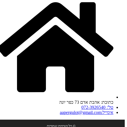
כתובת: אהבת אדם 73 כפר יונה
טל': 072-3926540
אימייל:aapergulot@gmail.com
© כל הזכויות שמורות