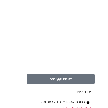
לשיחת ייעוץ חינם
יצירת קשר
כתובת: אהבת אדם 73 כפר יונה
טל': 072-3926540