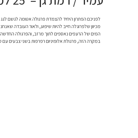
עמיר / רמת גן – 25 למאי,2021
התמונות
לפניכם הפתרון היחיד להצמדת פרגולה אטומה לגשם לגג ר
מטה
מכיוון שלפרוגלה חייב להיות שיפוע, ולאור העובדה שאנחנו
מספרות
המים של הרעפים נאספים לתוך מרזב, והפרגולה החדשה 
את
במקרה הזה, פרגולת אלומיניום רפרפות בשני צבעים עם ס
סיפור
עמיר
/
רמת
גן
–
25
למאי,2021