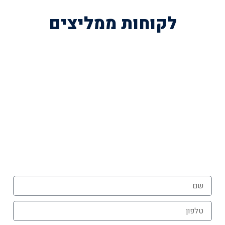
לקוחות ממליצים
השאירו פרטים לייעוץ חינם
או הזמינו פרגולה עוד היום בטלפון
072-3926540
054-787-0964