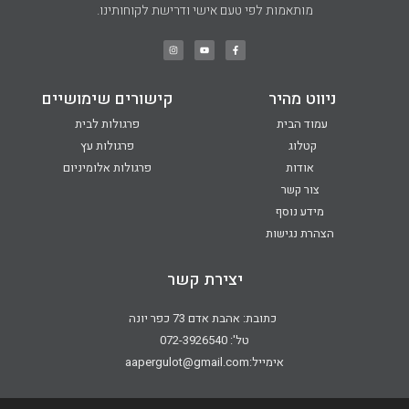
מותאמות לפי טעם אישי ודרישת לקוחותינו.
ניווט מהיר
קישורים שימושיים
עמוד הבית
פרגולות לבית
קטלוג
פרגולות עץ
אודות
פרגולות אלומיניום
צור קשר
מידע נוסף
הצהרת נגישות
יצירת קשר
כתובת: אהבת אדם 73 כפר יונה
טל': 072-3926540
אימייל:aapergulot@gmail.com