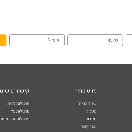
 אבל יותר
072-3926540
 בסדר
054-787-0964
ניווט מהיר
קישורים שימו
עמוד הבית
פרגולות לבית
קטלוג
פרגולות עץ
אודות
פרגולות אלומיניום
צור קשר