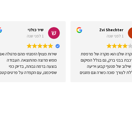
Zvi 
שיר כולני
1 לפני שנה
מקרה של מרפסת
שירות מצוין! הזמנתי מהם פרגולה ואני
ע
גם בגלל המיקום
ממש מרוצה מהתוצאה. העבודה
ה
קבוע ויריעה
בוצעה ברמה גבוהה, בדיוק כפי
מ
כשרה וגם מזגנים
שסיכמנו, עם הקפדה על פרטים קטנים
שנקבעו באותו אזור. לא השווינו יותר
וגישה מקצועית לאורך כל הדרך. הצוות
הצעה התאימה לנו.
היה אדיב, אמין ועמד בזמנים. ממליצה
רה לא נראתה
בחום לכל מי שמחפש עבודה איכותית
אחר שדלפו מים
ושירות מהלב!
ה פעמים ולבסוף
השאירו פרטים לייעוץ חינם
ם הם לא הפנו עורף
זה לקח זמן
כנראה התבצעה
או הזמינו פרגולה עוד היום בטלפון
עדיין מחכים לסערות