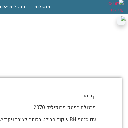
פרגולות
פרגולות אלומ
פרגולת א
התמונות
קדימה
מטה
מספרות
פרגולת הייטק פרופילים 2070
את
עם סנטף BH שקוף הבולט בכוונה לצורך ניקוז יעיל יותר
סיפור