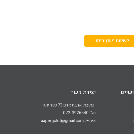
לשיחת ייעוץ חינם
שיים
יצירת קשר
כתובת: אהבת אדם 73 כפר יונה
טל': 072-3926540
אימייל:aapergulot@gmail.com