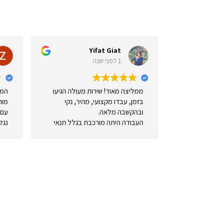
Shechter
Yifat Giat
1 לפני שנה
1 לפני שנה
ממליצה מאוד! שירות מעולה הגיעו
המקרה שלנו הוא 
בזמן, עבדו מקצועי, מהיר, נקי
מורכבת בבני ברק, 
ובהקשבה מלאה.
עם שילוב של סנטף 
העבודה היתה מורכבת בגלל תנאי
נגללת לצורך סוכה 
המרפסת ושילוב בטון ולמרות זאת
התוצאה יצאה מושלמת. אפשר לסמוך
מדי מחירים אבל ה
על הצוות ובמיוחד על אבי המנוסה
המורכבות של המק
שידע לתת מענה ופתרונות בצורה
במבט ראשון אבל ל
הטובה ביותר.
אבי ונדב ביקרו כמ
מאוד שמחה שבחרתי אא פרגולות!
שינו מהותית. מעול
או התחמקו וגם אם 
העבודה התבצעה ו
כמו שצריך. אנחנו 