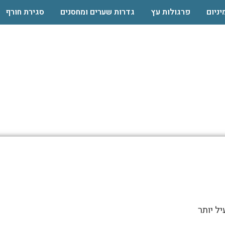
יניום
פרגולות עץ
גדרות שערים ומחסנים
סגירת חורף
לומיניום תלוייה בב