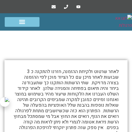
הפרוייקטים שלנו
סרטונים ומסרים
גדרות שערים ומחסנים
פרגולות אלומיניום
סגירת רשתות – טירת כרמל
התמונות
לאחר שרטוט ולקיחת ההזמנה, חזרנו להתקנה כ 3
מטה
שבועות לאחר מיכן עם כל הציוד מוכן לפי ההזמנה
בצורה מדויקת. שתי הרשתות הותקנו כך שתעבודנה
מספרות
ביחד והיה תיאום בפתיחה והסגירה שלהן. לאחר קידוד
את
השלט העברנו את הלקוחות שיעור מהיר בשימוש במוצר
ואנחנו זמינים כמובן למקרה שמבימים הקרובים תהינה
סיפור
שאלות נוספות בהבנת שלל האופציות בהפעלה של
סגירת
הרשתות. הפתרון הוא כזה שכשיושבים מתחת לפרגולה
רואים את הנוף, רואים את החוץ אבל מי שמסתכל מבחוץ
רשתות
הרשת ניראת אטומה לגמרי ולא ניתן לראות מה קורה
–
בפנים. אין ספק שזה פתרון יוקרתי להיפכת הפרגולה