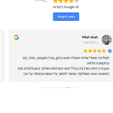
30 Google ביקורות
כתוב ביקורת
hter
Yifat G
1 לפני שנה
! שירות מעולה הגיעו בזמן, עבדו מקצועי, מהיר, נקי
המקרה שלנו 
לאה.
המיקו
 מורכבת בגלל תנאי המרפסת ושילוב בטון ולמרות זאת
ה מושלמת. אפשר לסמוך על הצוות ובמיוחד על אבי
התאימה לנו.
 לתת מענה ופתרונות בצורה הטובה ביותר.
שדלפו מים אב
שבחרתי אא פרגולות!
לא הפנו עור
התבצעה כמו ש
אבל יותר מא