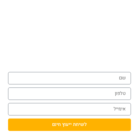
השאירו פרטים לייעוץ חינם
או הזמינו פרגולה עוד היום בטלפון
072-3926540
054-787-0964
לשיחת ייעוץ חינם